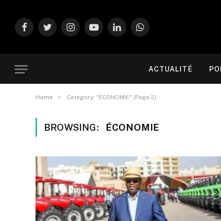
Facebook
Twitter
Instagram
YouTube
LinkedIn
WhatsApp
ACTUALITÉ
PO
»
Home
Category: "ÉCONOMIE" (Page 2)
BROWSING:
ÉCONOMIE