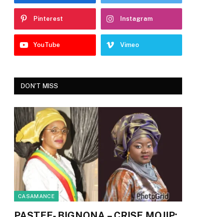
Pinterest
Instagram
YouTube
Vimeo
DON'T MISS
CASAMANCE
PASTEF- BIGNONA – CRISE MOJIP: