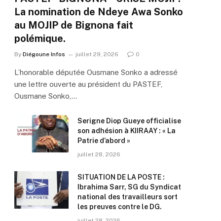
La nomination de Ndeye Awa Sonko
au MOJIP de Bignona fait
polémique.
By
Diégoune Infos
juillet 29, 2026
0
L’honorable députée Ousmane Sonko a adressé
une lettre ouverte au président du PASTEF,
Ousmane Sonko,…
Serigne Diop Gueye officialise
son adhésion à KIIRAAY : « La
Patrie d’abord »
juillet 28, 2026
SITUATION DE LA POSTE :
Ibrahima Sarr, SG du Syndicat
national des travailleurs sort
les preuves contre le DG.
juillet 28, 2026