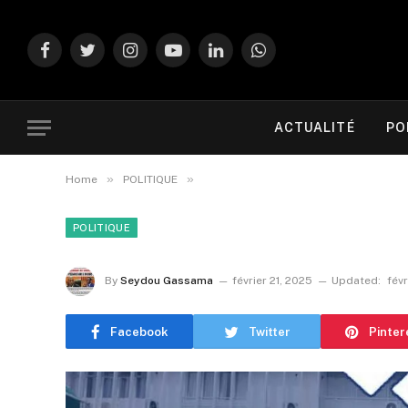
Facebook
Twitter
Instagram
YouTube
LinkedIn
WhatsApp
ACTUALITÉ
PO
»
»
Home
POLITIQUE
POLITIQUE
By
Seydou Gassama
février 21, 2025
Updated:
févr
Facebook
Twitter
Pinter