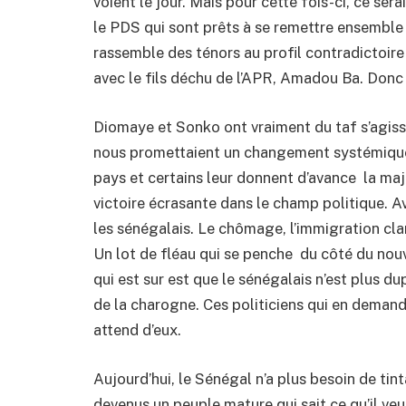
voient le jour. Mais pour cette fois-ci, ce ser
le PDS qui sont prêts à se remettre ensemble 
rassemble des ténors au profil contradictoire 
avec le fils déchu de l’APR, Amadou Ba. Donc 
Diomaye et Sonko ont vraiment du taf s’agissa
nous promettaient un changement systémique v
pays et certains leur donnent d’avance la maj
victoire écrasante dans le champ politique. Av
les sénégalais. Le chômage, l’immigration clan
Un lot de fléau qui se penche du côté du nouve
qui est sur est que le sénégalais n’est plus du
de la charogne. Ces politiciens qui en demand
attend d’eux.
Aujourd’hui, le Sénégal n’a plus besoin de ti
devenus un peuple mature qui sait ce qu’il ve