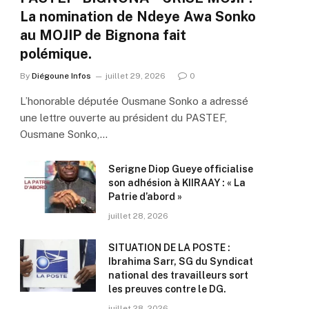
La nomination de Ndeye Awa Sonko
au MOJIP de Bignona fait
polémique.
By
Diégoune Infos
juillet 29, 2026
0
L’honorable députée Ousmane Sonko a adressé
une lettre ouverte au président du PASTEF,
Ousmane Sonko,…
Serigne Diop Gueye officialise
son adhésion à KIIRAAY : « La
Patrie d’abord »
juillet 28, 2026
SITUATION DE LA POSTE :
Ibrahima Sarr, SG du Syndicat
national des travailleurs sort
les preuves contre le DG.
juillet 28, 2026