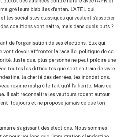
ait plutôt des alliances contre nature avec l’APR et
malgré leurs bisbilles d’antan. L’ATEL qui
et les socialistes classiques qui veulent s’associer
des coalitions vont naitre, mais dans quels buts ?
nt de l’organisation de ses élections. Eux qui
ont devoir affronter la racaille politique de ce
orité. Juste que, plus personne ne peut prédire une
ec toutes les difficultés que sont en train de vivre
destine, la cherté des denrées, les inondations.
au régime malgré le fait qu’il l’a hérité. Mais ce
pe. Il sait reconnaitre les vautours rodant autour
ent toujours et ne propose jamais ce que l’on
ntamarre s’agissant des élections. Nous sommes
ut et nous voulons que l’immigration clandestine