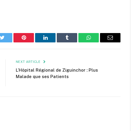
k
Twitter
Pinterest
LinkedIn
Tumblr
WhatsApp
Email
NEXT ARTICLE
L’Hôpital Régional de Ziguinchor : Plus
Malade que ses Patients