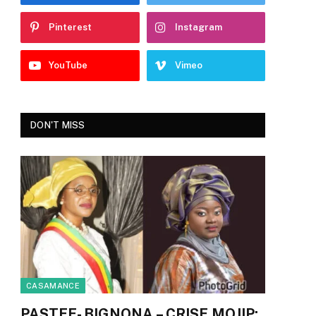
Pinterest
Instagram
YouTube
Vimeo
DON'T MISS
CASAMANCE
PASTEF- BIGNONA – CRISE MOJIP: