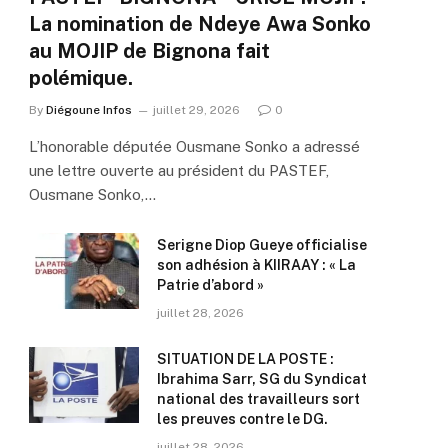
La nomination de Ndeye Awa Sonko
au MOJIP de Bignona fait
polémique.
By
Diégoune Infos
juillet 29, 2026
0
L’honorable députée Ousmane Sonko a adressé
une lettre ouverte au président du PASTEF,
Ousmane Sonko,…
Serigne Diop Gueye officialise
son adhésion à KIIRAAY : « La
Patrie d’abord »
juillet 28, 2026
SITUATION DE LA POSTE :
Ibrahima Sarr, SG du Syndicat
national des travailleurs sort
les preuves contre le DG.
juillet 28, 2026