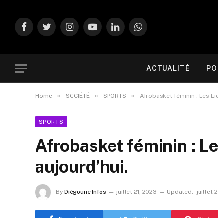
Facebook
Twitter
Instagram
YouTube
LinkedIn
WhatsApp
ACTUALITÉ
PO
»
»
»
Home
SOCIÉTÉ
SPORTS
Afrobasket féminin : Les Li
SPORTS
Afrobasket féminin : Le
aujourd’hui.
By
Diégoune Infos
juillet 21, 2023
Updated:
juillet 