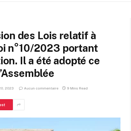
on des Lois relatif à
loi n°10/2023 portant
ion. Il a été adopté ce
 l’Assemblée
 20, 2023
Aucun commentaire
9 Mins Read
est