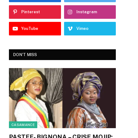
Pinterest
Instagram
YouTube
Vimeo
DON'T MISS
CASAMANCE
PASTEF- BIGNONA – CRISE MOJIP: