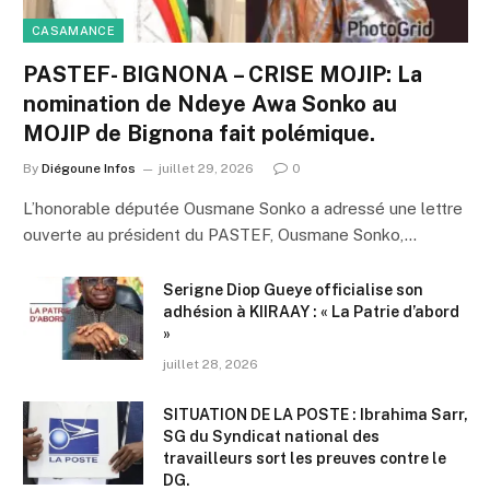
CASAMANCE
PASTEF- BIGNONA – CRISE MOJIP: La
nomination de Ndeye Awa Sonko au
MOJIP de Bignona fait polémique.
By
Diégoune Infos
juillet 29, 2026
0
L’honorable députée Ousmane Sonko a adressé une lettre
ouverte au président du PASTEF, Ousmane Sonko,…
Serigne Diop Gueye officialise son
adhésion à KIIRAAY : « La Patrie d’abord
»
juillet 28, 2026
SITUATION DE LA POSTE : Ibrahima Sarr,
SG du Syndicat national des
travailleurs sort les preuves contre le
DG.