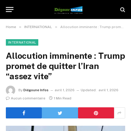
»
»
Home
INTERNATIONAL
Allocution imminente : Trump promet de quitter l’Iran “assez vite”
INTERNATIONAL
Allocution imminente : Trump
promet de quitter l’Iran
“assez vite”
By
Diégoune Infos
avril 1, 2026
Updated:
avril 1, 2026
Aucun commentaire
1 Min Read