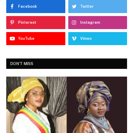
Facebook
Twitter
Pinterest
Instagram
YouTube
Vimeo
DON'T MISS