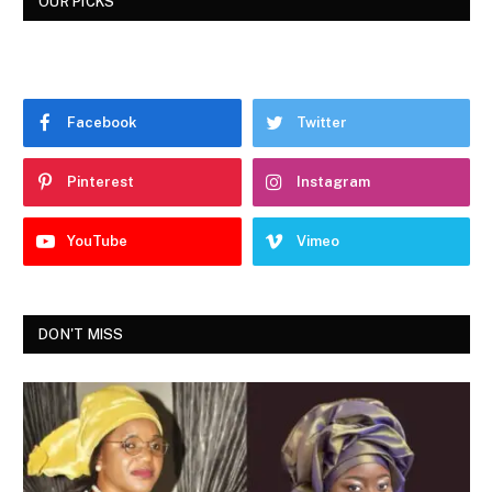
OUR PICKS
Facebook
Twitter
Pinterest
Instagram
YouTube
Vimeo
DON'T MISS