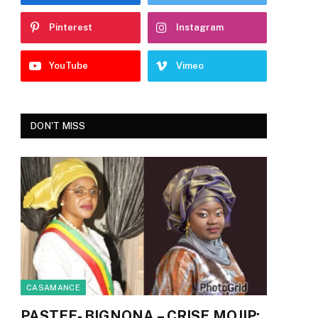
Pinterest
Instagram
YouTube
Vimeo
DON'T MISS
CASAMANCE
PASTEF- BIGNONA – CRISE MOJIP: