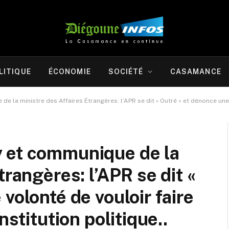
LITIQUE
ÉCONOMIE
SOCIÉTÉ
CASAMANCE
a ministre des Affaires Étrangères: l’APR se dit « Outré » et dénonce une volon
 et communique de la
trangères: l’APR se dit «
volonté de vouloir faire
nstitution politique..