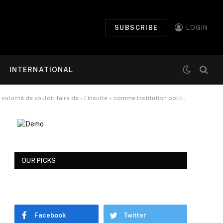
SUBSCRIBE
LOGIN
INTERNATIONAL
té de vouloir faire de « l’insulte » comme institution politique..
OUR PICKS
Facebook
Twitter