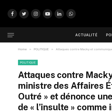
Facebook
Twitter
Instagram
YouTube
LinkedIn
WhatsApp
ACTUALITÉ
PO
»
»
Home
POLITIQUE
Attaques contre Macky et communique de l
POLITIQUE
Attaques contre Macky
ministre des Affaires É
Outré » et dénonce une 
de « l’insulte » comme i