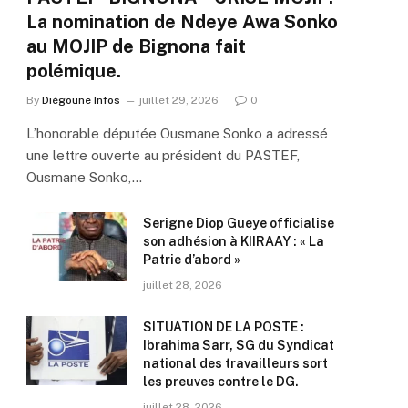
La nomination de Ndeye Awa Sonko
au MOJIP de Bignona fait
polémique.
By
Diégoune Infos
juillet 29, 2026
0
L’honorable députée Ousmane Sonko a adressé
une lettre ouverte au président du PASTEF,
Ousmane Sonko,…
Serigne Diop Gueye officialise
son adhésion à KIIRAAY : « La
Patrie d’abord »
juillet 28, 2026
SITUATION DE LA POSTE :
Ibrahima Sarr, SG du Syndicat
national des travailleurs sort
les preuves contre le DG.
juillet 28, 2026