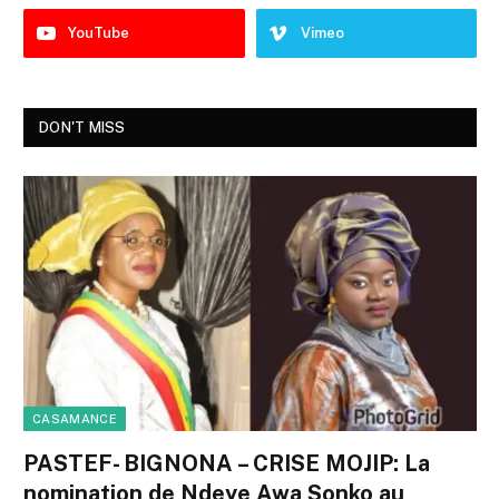
YouTube
Vimeo
DON'T MISS
CASAMANCE
PASTEF- BIGNONA – CRISE MOJIP: La
nomination de Ndeye Awa Sonko au