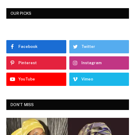
OUR PICKS
Facebook
Twitter
Pinterest
Instagram
YouTube
Vimeo
DON'T MISS