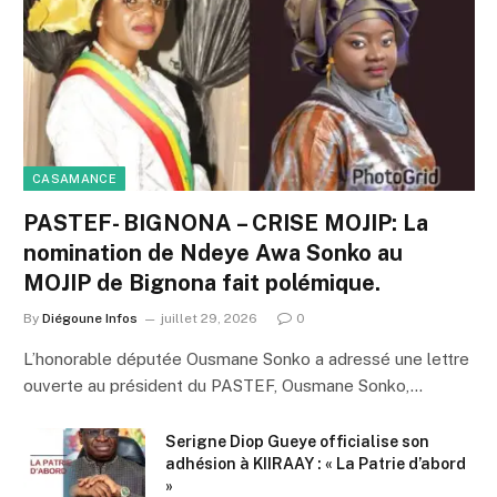
CASAMANCE
PASTEF- BIGNONA – CRISE MOJIP: La
nomination de Ndeye Awa Sonko au
MOJIP de Bignona fait polémique.
By
Diégoune Infos
juillet 29, 2026
0
L’honorable députée Ousmane Sonko a adressé une lettre
ouverte au président du PASTEF, Ousmane Sonko,…
Serigne Diop Gueye officialise son
adhésion à KIIRAAY : « La Patrie d’abord
»