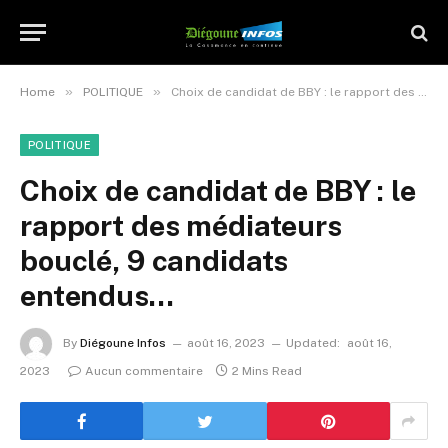
»
»
Home
POLITIQUE
Choix de candidat de BBY : le rapport des médiateurs bouclé, 9 candidats entendus…
POLITIQUE
Choix de candidat de BBY : le
rapport des médiateurs
bouclé, 9 candidats
entendus…
By
Diégoune Infos
août 16, 2023
Updated:
août 16,
2023
Aucun commentaire
2 Mins Read