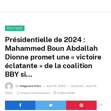
POLITIQUE
Présidentielle de 2024 :
Mahammed Boun Abdallah
Dionne promet une « victoire
éclatante » de la coalition
BBY si…
By
Diégoune Infos
août 16, 2023
Updated:
août 16,
2023
Aucun commentaire
2 Mins Read