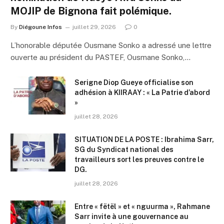
MOJIP de Bignona fait polémique.
By
Diégoune Infos
juillet 29, 2026
0
L’honorable députée Ousmane Sonko a adressé une lettre
ouverte au président du PASTEF, Ousmane Sonko,…
Serigne Diop Gueye officialise son
adhésion à KIIRAAY : « La Patrie d’abord
»
juillet 28, 2026
SITUATION DE LA POSTE : Ibrahima Sarr,
SG du Syndicat national des
travailleurs sort les preuves contre le
DG.
juillet 28, 2026
Entre « fëtël » et « nguurma », Rahmane
Sarr invite à une gouvernance au