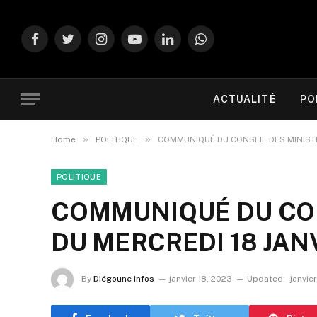
Facebook
Twitter
Instagram
YouTube
LinkedIn
WhatsApp
ACTUALITÉ
PO
»
»
Home
POLITIQUE
COMMUNIQUÉ DU CONSEIL DES MINISTR
POLITIQUE
COMMUNIQUÉ DU CON
DU MERCREDI 18 JAN
By
Diégoune Infos
janvier 18, 2023
Updated:
janvie