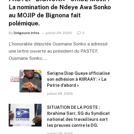
La nomination de Ndeye Awa Sonko
au MOJIP de Bignona fait
polémique.
By
Diégoune Infos
juillet 29, 2026
0
L’honorable députée Ousmane Sonko a adressé
une lettre ouverte au président du PASTEF,
Ousmane Sonko,…
Serigne Diop Gueye officialise
son adhésion à KIIRAAY : « La
Patrie d’abord »
juillet 28, 2026
SITUATION DE LA POSTE :
Ibrahima Sarr, SG du Syndicat
national des travailleurs sort
les preuves contre le DG.
juillet 28, 2026