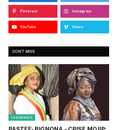
Pinterest
Instagram
YouTube
Vimeo
DON'T MISS
CASAMANCE
PASTEF- BIGNONA – CRISE MOJIP: