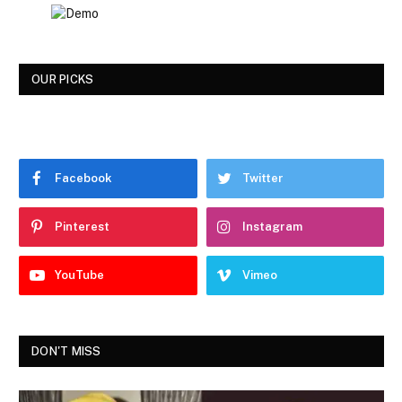
OUR PICKS
Facebook
Twitter
Pinterest
Instagram
YouTube
Vimeo
DON'T MISS