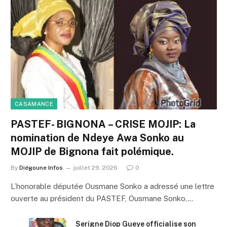
CASAMANCE
PASTEF- BIGNONA – CRISE MOJIP: La
nomination de Ndeye Awa Sonko au
MOJIP de Bignona fait polémique.
By
Diégoune Infos
juillet 29, 2026
0
L’honorable députée Ousmane Sonko a adressé une lettre
ouverte au président du PASTEF, Ousmane Sonko,…
Serigne Diop Gueye officialise son