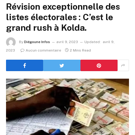
Révision exceptionnelle des
listes électorales : C’est le
grand rush à Kolda.
By
Diégoune Infos
avril 9, 2023
Updated:
avril 9,
2023
Aucun commentaire
2 Mins Read