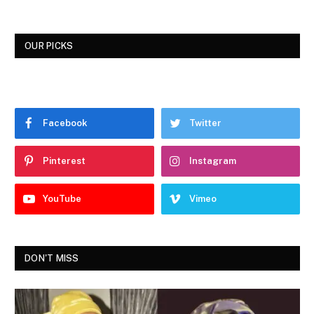
OUR PICKS
Facebook
Twitter
Pinterest
Instagram
YouTube
Vimeo
DON'T MISS