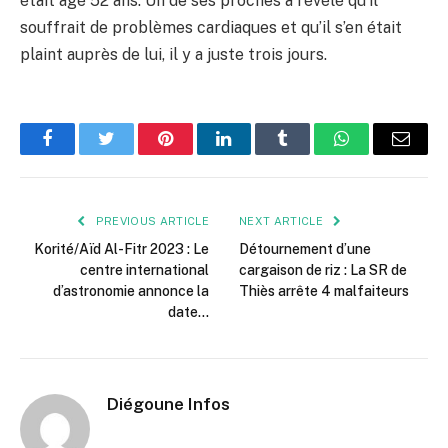
était âgé 52 ans. Un de ses proches a révélé qu’il
souffrait de problèmes cardiaques et qu’il s’en était
plaint auprès de lui, il y a juste trois jours.
Facebook
Twitter
Pinterest
LinkedIn
Tumblr
WhatsApp
Email
PREVIOUS ARTICLE
NEXT ARTICLE
Korité/Aïd Al-Fitr 2023 : Le
Détournement d’une
centre international
cargaison de riz : La SR de
d’astronomie annonce la
Thiès arrête 4 malfaiteurs
date…
Diégoune Infos