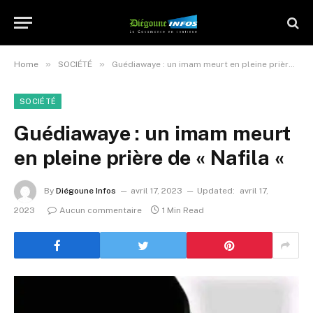
»
»
Home
SOCIÉTÉ
Guédiawaye : un imam meurt en pleine prière de « Nafila «
SOCIÉTÉ
Guédiawaye : un imam meurt
en pleine prière de « Nafila «
By
Diégoune Infos
avril 17, 2023
Updated:
avril 17,
2023
Aucun commentaire
1 Min Read