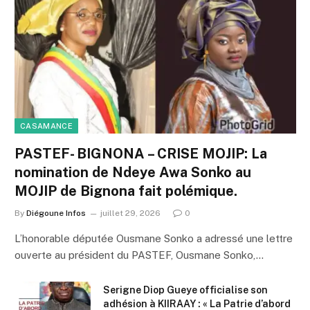
CASAMANCE
PASTEF- BIGNONA – CRISE MOJIP: La
nomination de Ndeye Awa Sonko au
MOJIP de Bignona fait polémique.
By
Diégoune Infos
juillet 29, 2026
0
L’honorable députée Ousmane Sonko a adressé une lettre
ouverte au président du PASTEF, Ousmane Sonko,…
Serigne Diop Gueye officialise son
adhésion à KIIRAAY : « La Patrie d’abord