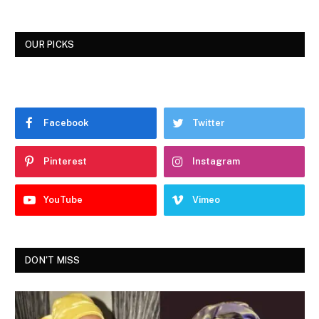
OUR PICKS
Facebook
Twitter
Pinterest
Instagram
YouTube
Vimeo
DON'T MISS