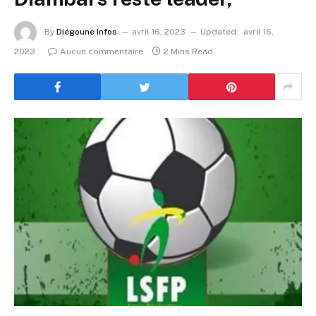
By
Diégoune Infos
avril 16, 2023
Updated:
avril 16,
2023
Aucun commentaire
2 Mins Read