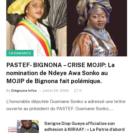
CASAMANCE
PASTEF- BIGNONA – CRISE MOJIP: La
nomination de Ndeye Awa Sonko au
MOJIP de Bignona fait polémique.
By
Diégoune Infos
juillet 29, 2026
0
L’honorable députée Ousmane Sonko a adressé une lettre
ouverte au président du PASTEF, Ousmane Sonko,…
Serigne Diop Gueye officialise son
adhésion à KIIRAAY : « La Patrie d’abord