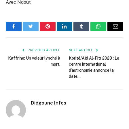
Avec Ndout
Facebook
Twitter
Pinterest
LinkedIn
Tumblr
WhatsApp
Email
PREVIOUS ARTICLE
NEXT ARTICLE
Kaffrine: Un voleur lynché à
Korité/Aïd Al-Fitr 2023 : Le
mort.
centre international
d’astronomie annonce la
date…
Diégoune Infos