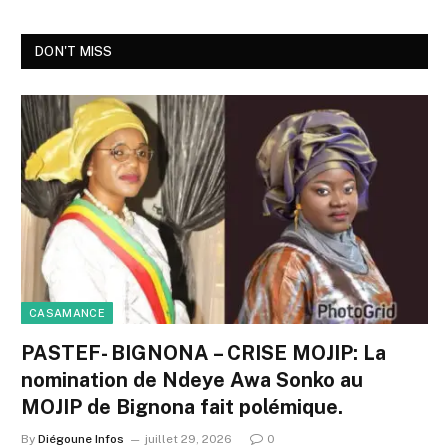
DON'T MISS
CASAMANCE
PASTEF- BIGNONA – CRISE MOJIP: La
nomination de Ndeye Awa Sonko au
MOJIP de Bignona fait polémique.
By
Diégoune Infos
juillet 29, 2026
0