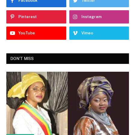
Facebook
Twitter
Pinterest
Instagram
YouTube
Vimeo
DON'T MISS