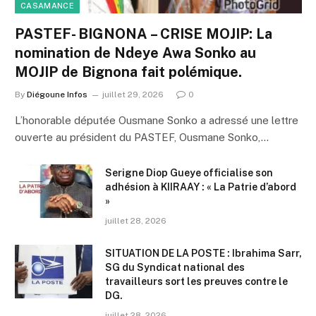
CASAMANCE
PASTEF- BIGNONA – CRISE MOJIP: La
nomination de Ndeye Awa Sonko au
MOJIP de Bignona fait polémique.
By
Diégoune Infos
juillet 29, 2026
0
L’honorable députée Ousmane Sonko a adressé une lettre
ouverte au président du PASTEF, Ousmane Sonko,…
Serigne Diop Gueye officialise son
adhésion à KIIRAAY : « La Patrie d’abord
»
juillet 28, 2026
SITUATION DE LA POSTE : Ibrahima Sarr,
SG du Syndicat national des
travailleurs sort les preuves contre le
DG.
juillet 28, 2026