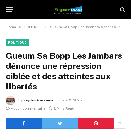
»
»
Home
POLITIQUE
Gueum Sa Bopp Les Jambars dénonce une répression ciblée et des atteintes aux libertés
POLITIQUE
Gueum Sa Bopp Les Jambars
dénonce une répression
ciblée et des atteintes aux
libertés
By
Seydou Gassama
mars 11, 2025
Aucun commentaire
2 Mins Read