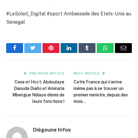
#LeSoleil_Digital #sport Ambassade des Etats-Unis au
Senegal
Facebook
Twitter
Pinterest
LinkedIn
Tumblr
WhatsApp
Email
PREVIOUS ARTICLE
NEXT ARTICLE
Cese et Hcct: Abdoulaye
Cette France qui n’arrive
Daouda Diallo et Aminata
même pas à se trouver un
Mbengue Ndiaye démis de
premier ministre, depuis des
leurs fonctions !
mois…
Diégoune Infos