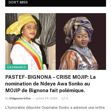
DON'T MISS
CASAMANCE
PASTEF- BIGNONA – CRISE MOJIP: La
nomination de Ndeye Awa Sonko au
MOJIP de Bignona fait polémique.
By
Diégoune Infos
juillet 29, 2026
0
L’honorable députée Ousmane Sonko a adressé une lettre