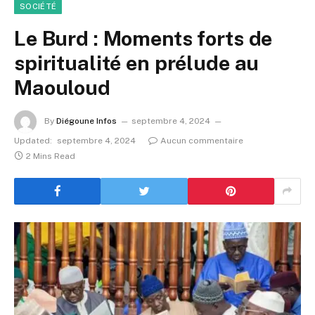
SOCIÉTÉ
Le Burd : Moments forts de
spiritualité en prélude au
Maouloud
By
Diégoune Infos
septembre 4, 2024
Updated:
septembre 4, 2024
Aucun commentaire
2 Mins Read