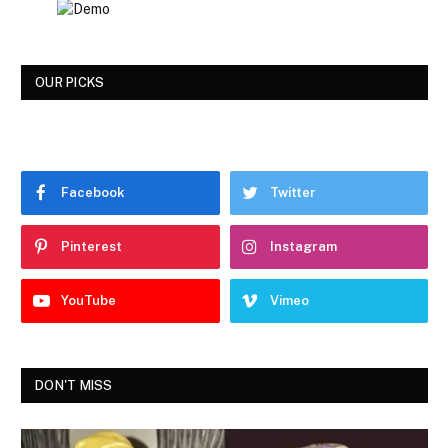
OUR PICKS
Facebook
Twitter
Pinterest
Instagram
YouTube
Vimeo
DON'T MISS