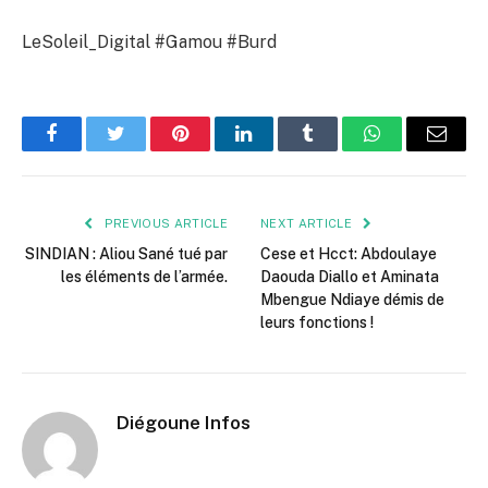
LeSoleil_Digital #Gamou #Burd
Facebook
Twitter
Pinterest
LinkedIn
Tumblr
WhatsApp
Email
PREVIOUS ARTICLE
NEXT ARTICLE
SINDIAN : Aliou Sané tué par
Cese et Hcct: Abdoulaye
les éléments de l’armée.
Daouda Diallo et Aminata
Mbengue Ndiaye démis de
leurs fonctions !
Diégoune Infos