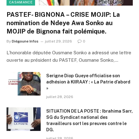
CASAMANCE
PASTEF- BIGNONA – CRISE MOJIP: La
nomination de Ndeye Awa Sonko au
MOJIP de Bignona fait polémique.
By
Diégoune Infos
juillet 29, 2026
0
L’honorable députée Ousmane Sonko a adressé une lettre
ouverte au président du PASTEF, Ousmane Sonko,…
Serigne Diop Gueye officialise son
adhésion à KIIRAAY : « La Patrie d’abord
»
juillet 28, 2026
SITUATION DE LA POSTE : Ibrahima Sarr,
SG du Syndicat national des
travailleurs sort les preuves contre le
DG.
juillet 28, 2026