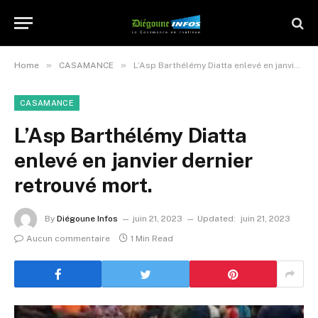
»
»
Home
CASAMANCE
L’Asp Barthélémy Diatta enlevé en janvier dernier retrouvé mort.
CASAMANCE
L’Asp Barthélémy Diatta
enlevé en janvier dernier
retrouvé mort.
By
Diégoune Infos
juin 21, 2023
Updated:
juin 21, 2023
Aucun commentaire
1 Min Read