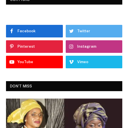
Facebook
Twitter
Pinterest
Instagram
YouTube
Vimeo
DON'T MISS