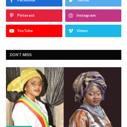
Facebook
Twitter
Pinterest
Instagram
YouTube
Vimeo
DON'T MISS