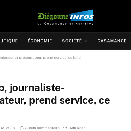
LITIQUE
ÉCONOMIE
SOCIÉTÉ
CASAMANCE
oniqueur et présentateur, prend service, ce lundi
, journaliste-
ateur, prend service, ce
r 13, 2023
Aucun commentaire
1 Min Read