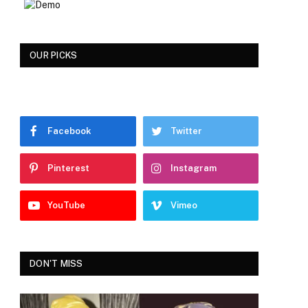
OUR PICKS
Facebook
Twitter
Pinterest
Instagram
YouTube
Vimeo
DON'T MISS