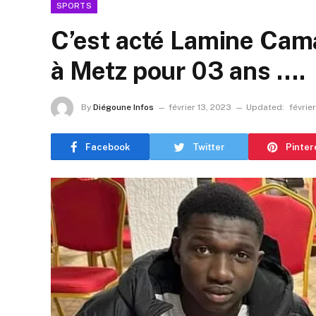
SPORTS
C’est acté Lamine Cama
à Metz pour 03 ans ….
By
Diégoune Infos
février 13, 2023
Updated:
févrie
Facebook
Twitter
Pinter