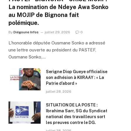
La nomination de Ndeye Awa Sonko
au MOJIP de Bignona fait
polémique.
By
Diégoune Infos
juillet 29, 2026
0
L’honorable députée Ousmane Sonko a adressé
une lettre ouverte au président du PASTEF,
Ousmane Sonko,…
Serigne Diop Gueye officialise
son adhésion à KIIRAAY : « La
Patrie d’abord »
juillet 28, 2026
SITUATION DE LA POSTE :
Ibrahima Sarr, SG du Syndicat
national des travailleurs sort
les preuves contre le DG.
juillet 28, 2026