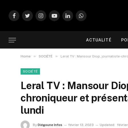
Facebook
Twitter
Instagram
YouTube
LinkedIn
WhatsApp
ACTUALITÉ
PO
»
»
Home
SOCIÉTÉ
Leral TV : Mansour Diop, journaliste-chr
SOCIÉTÉ
Leral TV : Mansour Diop
chroniqueur et présent
lundi
By
Diégoune Infos
février 13, 2023
Updated:
févrie