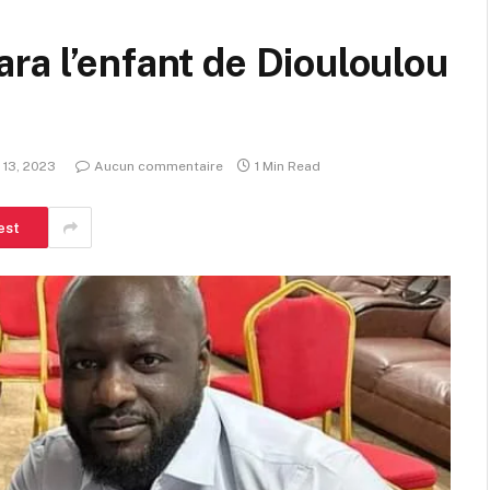
ra l’enfant de Diouloulou
r 13, 2023
Aucun commentaire
1 Min Read
est