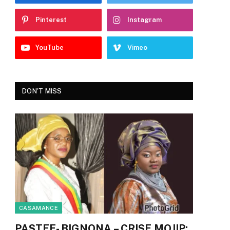
Pinterest
Instagram
YouTube
Vimeo
DON'T MISS
CASAMANCE
PASTEF- BIGNONA – CRISE MOJIP: