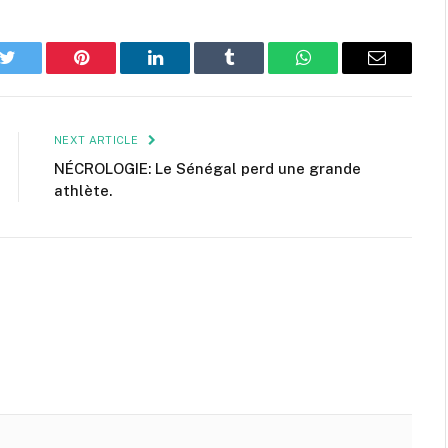
k
Twitter
Pinterest
LinkedIn
Tumblr
WhatsApp
Email
NEXT ARTICLE
NÉCROLOGIE: Le Sénégal perd une grande
athlète.