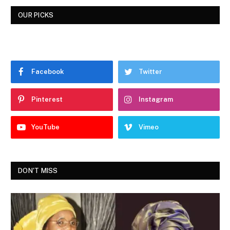
OUR PICKS
Facebook
Twitter
Pinterest
Instagram
YouTube
Vimeo
DON'T MISS