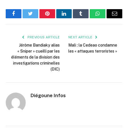
Facebook
Twitter
Pinterest
LinkedIn
Tumblr
WhatsApp
Email
PREVIOUS ARTICLE
NEXT ARTICLE
Jérôme Bandiaky alias
Mali : la Cedeao condamne
« Sniper » cueilli par les
les « attaques terroristes »
éléments de la division des
investigations criminelles
(DIC)
Diégoune Infos