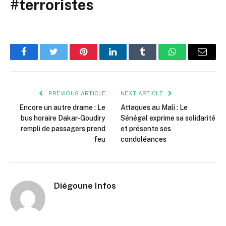
#terroristes
Facebook
Twitter
Pinterest
LinkedIn
Tumblr
WhatsApp
Email
PREVIOUS ARTICLE
NEXT ARTICLE
Encore un autre drame : Le
Attaques au Mali : Le
bus horaire Dakar-Goudiry
Sénégal exprime sa solidarité
rempli de passagers prend
et présente ses
feu
condoléances
Diégoune Infos