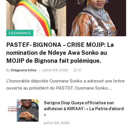
CASAMANCE
PASTEF- BIGNONA – CRISE MOJIP: La
nomination de Ndeye Awa Sonko au
MOJIP de Bignona fait polémique.
By
Diégoune Infos
juillet 29, 2026
0
L’honorable députée Ousmane Sonko a adressé une lettre
ouverte au président du PASTEF, Ousmane Sonko,…
Serigne Diop Gueye officialise son
adhésion à KIIRAAY : « La Patrie d’abord
»
juillet 28, 2026