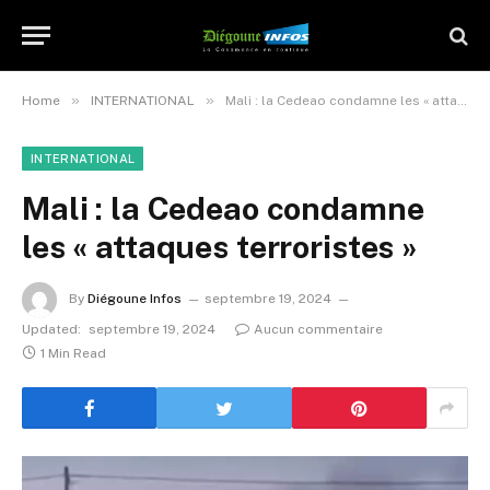
»
»
Home
INTERNATIONAL
Mali : la Cedeao condamne les « attaques terroristes »
INTERNATIONAL
Mali : la Cedeao condamne
les « attaques terroristes »
By
Diégoune Infos
septembre 19, 2024
Updated:
septembre 19, 2024
Aucun commentaire
1 Min Read