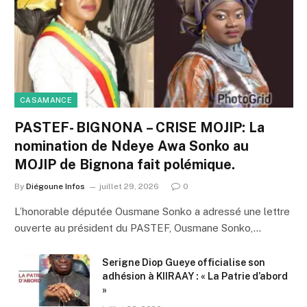
CASAMANCE
PASTEF- BIGNONA – CRISE MOJIP: La
nomination de Ndeye Awa Sonko au
MOJIP de Bignona fait polémique.
By
Diégoune Infos
juillet 29, 2026
0
L’honorable députée Ousmane Sonko a adressé une lettre
ouverte au président du PASTEF, Ousmane Sonko,…
Serigne Diop Gueye officialise son
adhésion à KIIRAAY : « La Patrie d’abord
»