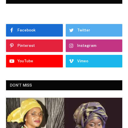
Facebook
Twitter
Pinterest
Instagram
YouTube
Vimeo
DON'T MISS