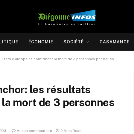
LITIQUE
ÉCONOMIE
SOCIÉTÉ
CASAMANCE
ésultats d’autopsies confirment la mort de 3 personnes par balles
chor: les résultats
 la mort de 3 personnes
2023
Aucun commentaire
2 Mins Read