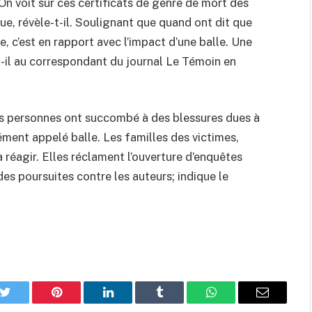
 On voit sur ces certificats de genre de mort des
que, révèle-t-il. Soulignant que quand ont dit que
ue, c’est en rapport avec l’impact d’une balle. Une
e-t-il au correspondant du journal Le Témoin en
ois personnes ont succombé à des blessures dues à
ment appelé balle. Les familles des victimes,
à réagir. Elles réclament l’ouverture d’enquêtes
des poursuites contre les auteurs; indique le
k
Twitter
Pinterest
LinkedIn
Tumblr
WhatsApp
Email