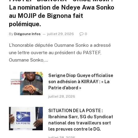
La nomination de Ndeye Awa Sonko
au MOJIP de Bignona fait
polémique.
By
Diégoune Infos
juillet 29, 2026
0
L’honorable députée Ousmane Sonko a adressé
une lettre ouverte au président du PASTEF,
Ousmane Sonko,…
Serigne Diop Gueye officialise
son adhésion à KIIRAAY : « La
Patrie d’abord »
juillet 28, 2026
SITUATION DE LA POSTE :
Ibrahima Sarr, SG du Syndicat
national des travailleurs sort
les preuves contre le DG.
juillet 28, 2026