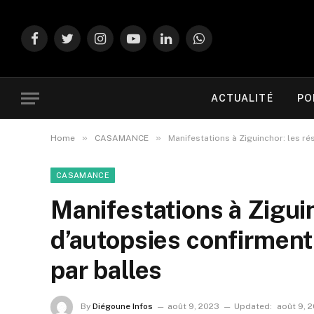
Facebook
Twitter
Instagram
YouTube
LinkedIn
WhatsApp
ACTUALITÉ
PO
»
»
Home
CASAMANCE
Manifestations à Ziguinchor: les r
CASAMANCE
Manifestations à Ziguin
d’autopsies confirment
par balles
By
Diégoune Infos
août 9, 2023
Updated:
août 9, 