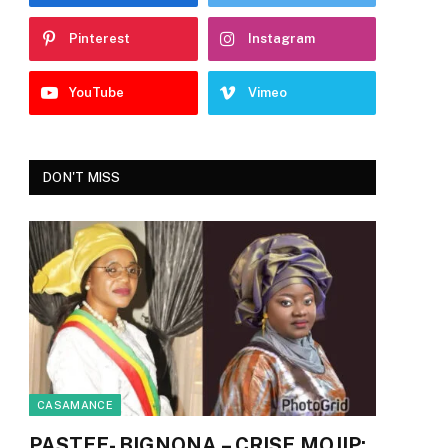
Pinterest
Instagram
YouTube
Vimeo
DON'T MISS
CASAMANCE
PASTEF- BIGNONA – CRISE MOJIP: