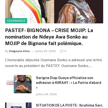
CASAMANCE
PASTEF- BIGNONA – CRISE MOJIP: La
nomination de Ndeye Awa Sonko au
MOJIP de Bignona fait polémique.
By
Diégoune Infos
juillet 29, 2026
0
L’honorable députée Ousmane Sonko a adressé une lettre
ouverte au président du PASTEF, Ousmane Sonko,…
Serigne Diop Gueye officialise son
adhésion à KIIRAAY : « La Patrie d’abord
»
juillet 28, 2026
SITUATION DE LA POSTE : Ibrahima Sarr,