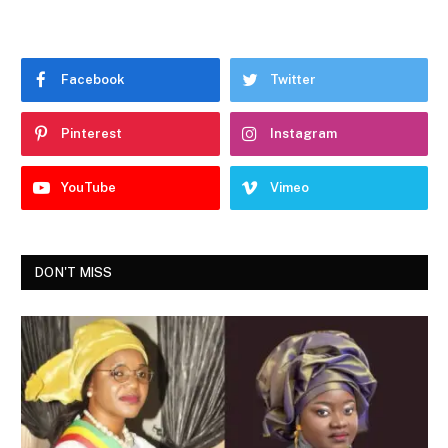
Facebook
Twitter
Pinterest
Instagram
YouTube
Vimeo
DON'T MISS