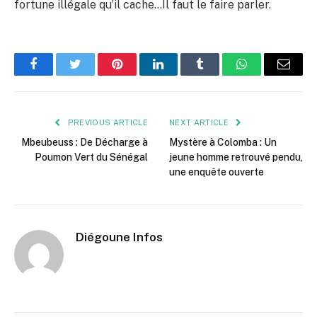
fortune illégale qu’il cache…Il faut le faire parler.
Facebook
Twitter
Pinterest
LinkedIn
Tumblr
WhatsApp
Email
PREVIOUS ARTICLE
NEXT ARTICLE
Mbeubeuss : De Décharge à
Mystère à Colomba : Un
Poumon Vert du Sénégal
jeune homme retrouvé pendu,
une enquête ouverte
Diégoune Infos