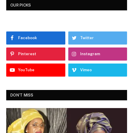
OUR PICKS
Facebook
Twitter
Pinterest
Instagram
YouTube
Vimeo
DON'T MISS