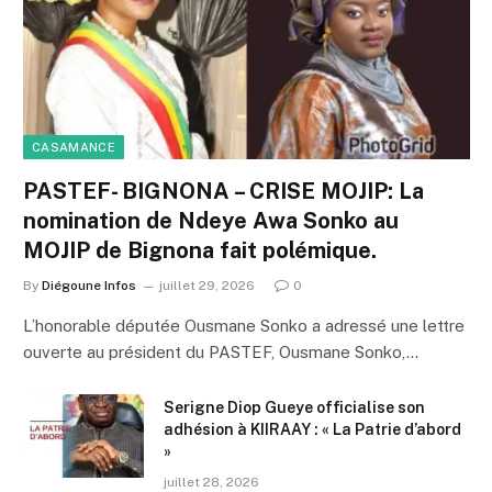
CASAMANCE
PASTEF- BIGNONA – CRISE MOJIP: La
nomination de Ndeye Awa Sonko au
MOJIP de Bignona fait polémique.
By
Diégoune Infos
juillet 29, 2026
0
L’honorable députée Ousmane Sonko a adressé une lettre
ouverte au président du PASTEF, Ousmane Sonko,…
Serigne Diop Gueye officialise son
adhésion à KIIRAAY : « La Patrie d’abord
»
juillet 28, 2026