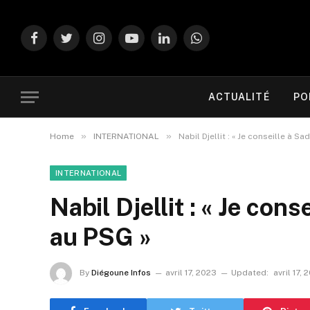
Facebook
Twitter
Instagram
YouTube
LinkedIn
WhatsApp
ACTUALITÉ
PO
»
»
Home
INTERNATIONAL
Nabil Djellit : « Je conseille à S
INTERNATIONAL
Nabil Djellit : « Je cons
au PSG »
By
Diégoune Infos
avril 17, 2023
Updated:
avril 17, 