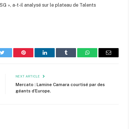
PSG », a-t-il analysé sur le plateau de Talents
k
Twitter
Pinterest
LinkedIn
Tumblr
WhatsApp
Email
NEXT ARTICLE
Mercato : Lamine Camara courtisé par des
géants d’Europe.