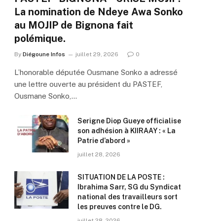
La nomination de Ndeye Awa Sonko
au MOJIP de Bignona fait
polémique.
By
Diégoune Infos
juillet 29, 2026
0
L’honorable députée Ousmane Sonko a adressé
une lettre ouverte au président du PASTEF,
Ousmane Sonko,…
Serigne Diop Gueye officialise
son adhésion à KIIRAAY : « La
Patrie d’abord »
juillet 28, 2026
SITUATION DE LA POSTE :
Ibrahima Sarr, SG du Syndicat
national des travailleurs sort
les preuves contre le DG.
juillet 28, 2026