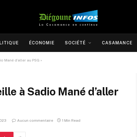
LITIQUE
ÉCONOMIE
SOCIÉTÉ
CASAMANCE
adio Mané d’aller au PSG »
eille à Sadio Mané d’aller
2023
Aucun commentaire
1 Min Read