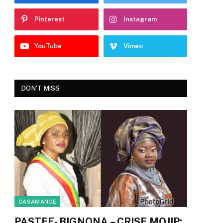
Pinterest
Instagram
YouTube
Vimeo
DON'T MISS
CASAMANCE
PASTEF- BIGNONA – CRISE MOJIP: