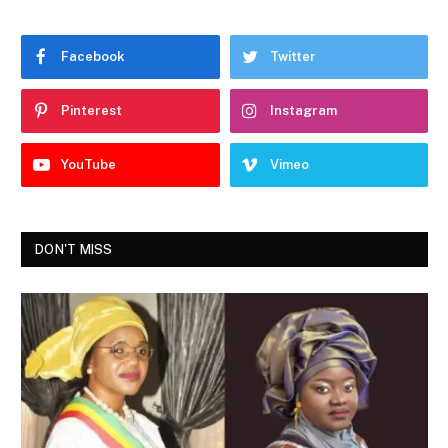
Facebook
Twitter
Pinterest
Instagram
YouTube
Vimeo
DON'T MISS