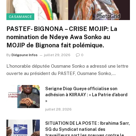
CASAMANCE
PASTEF- BIGNONA – CRISE MOJIP: La
nomination de Ndeye Awa Sonko au
MOJIP de Bignona fait polémique.
By
Diégoune Infos
juillet 29, 2026
0
L’honorable députée Ousmane Sonko a adressé une lettre
ouverte au président du PASTEF, Ousmane Sonko,…
Serigne Diop Gueye officialise son
adhésion à KIIRAAY : « La Patrie d’abord
»
juillet 28, 2026
SITUATION DE LA POSTE : Ibrahima Sarr,
SG du Syndicat national des
travailleurs sort les preuves contre le