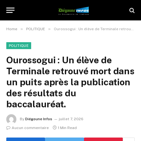
»
»
Home
POLITIQUE
Ourossogui : Un élève de Terminale retrouvé mort dans un puits après la publication des résultats du baccalauréat.
POLITIQUE
Ourossogui : Un élève de
Terminale retrouvé mort dans
un puits après la publication
des résultats du
baccalauréat.
By
Diégoune Infos
juillet 7, 2026
Aucun commentaire
1 Min Read