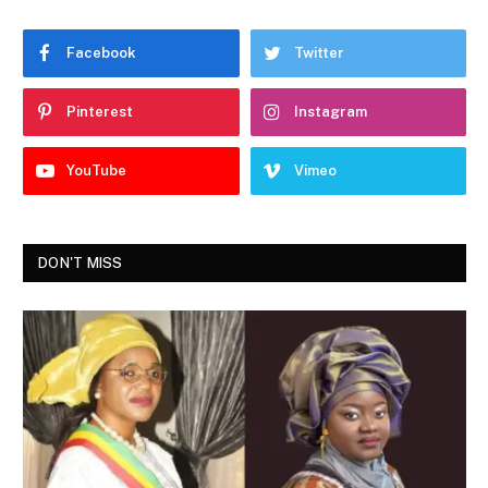
Facebook
Twitter
Pinterest
Instagram
YouTube
Vimeo
DON'T MISS