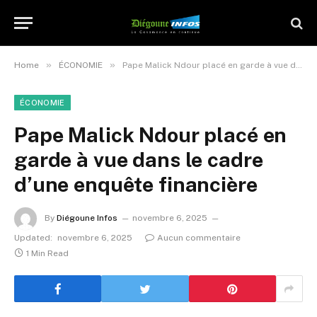
»
»
Home
ÉCONOMIE
Pape Malick Ndour placé en garde à vue dans le cadre d’une enquête financière
ÉCONOMIE
Pape Malick Ndour placé en
garde à vue dans le cadre
d’une enquête financière
By
Diégoune Infos
novembre 6, 2025
Updated:
novembre 6, 2025
Aucun commentaire
1 Min Read