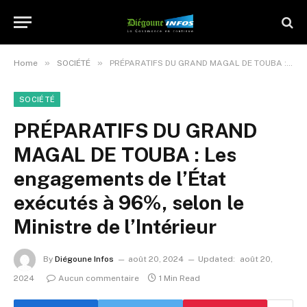
»
»
Home
SOCIÉTÉ
PRÉPARATIFS DU GRAND MAGAL DE TOUBA : Les engagements de l’État exécutés à 96%, selon le Ministre de l’Intérieur
SOCIÉTÉ
PRÉPARATIFS DU GRAND
MAGAL DE TOUBA : Les
engagements de l’État
exécutés à 96%, selon le
Ministre de l’Intérieur
By
Diégoune Infos
août 20, 2024
Updated:
août 20,
2024
Aucun commentaire
1 Min Read