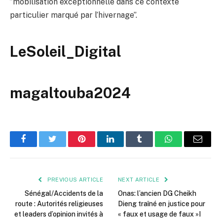
”mobilisation exceptionnelle dans ce contexte
particulier marqué par l’hivernage”.
LeSoleil_Digital
magaltouba2024
Facebook
Twitter
Pinterest
LinkedIn
Tumblr
WhatsApp
Email
PREVIOUS ARTICLE
NEXT ARTICLE
Sénégal/Accidents de la
Onas: l’ancien DG Cheikh
route : Autorités religieuses
Dieng traîné en justice pour
et leaders d’opinion invités à
« faux et usage de faux »I