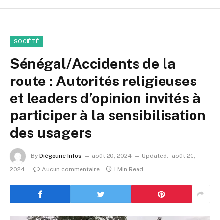
SOCIÉTÉ
Sénégal/Accidents de la
route : Autorités religieuses
et leaders d’opinion invités à
participer à la sensibilisation
des usagers
By
Diégoune Infos
août 20, 2024
Updated:
août 20,
2024
Aucun commentaire
1 Min Read