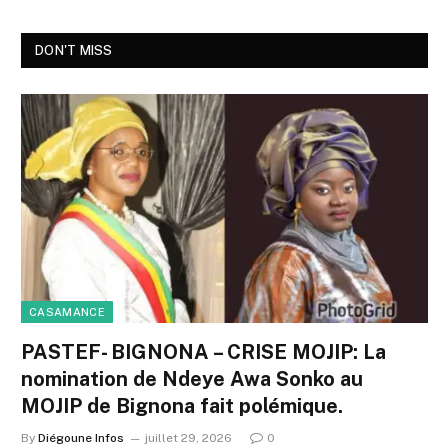
DON'T MISS
CASAMANCE
PASTEF- BIGNONA – CRISE MOJIP: La
nomination de Ndeye Awa Sonko au
MOJIP de Bignona fait polémique.
By
Diégoune Infos
juillet 29, 2026
0