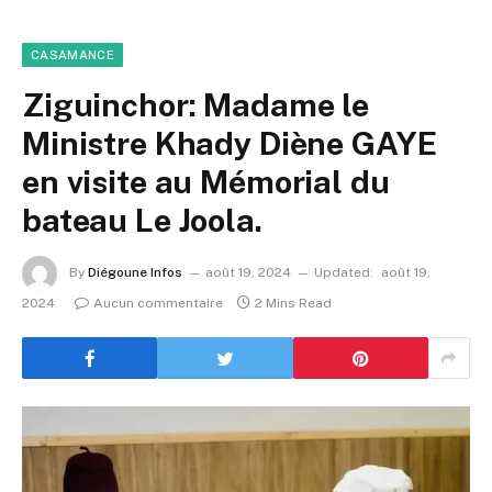
CASAMANCE
Ziguinchor: Madame le
Ministre Khady Diène GAYE
en visite au Mémorial du
bateau Le Joola.
By
Diégoune Infos
août 19, 2024
Updated:
août 19,
2024
Aucun commentaire
2 Mins Read