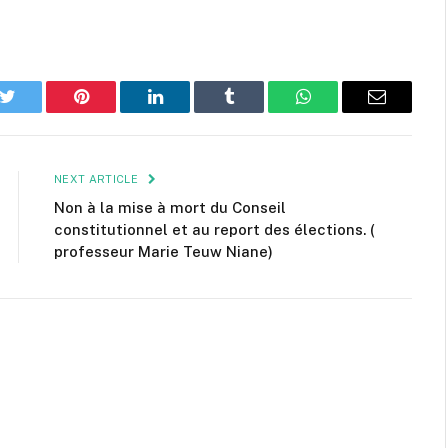
k
Twitter
Pinterest
LinkedIn
Tumblr
WhatsApp
Email
NEXT ARTICLE
Non à la mise à mort du Conseil
constitutionnel et au report des élections. (
professeur Marie Teuw Niane)