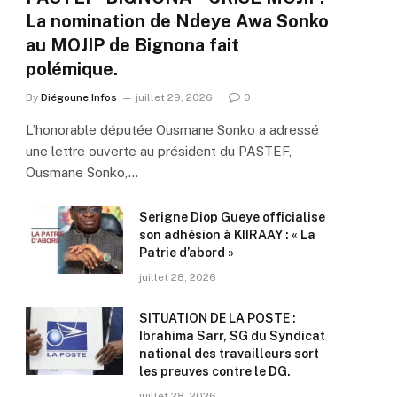
La nomination de Ndeye Awa Sonko
au MOJIP de Bignona fait
polémique.
By
Diégoune Infos
juillet 29, 2026
0
L’honorable députée Ousmane Sonko a adressé
une lettre ouverte au président du PASTEF,
Ousmane Sonko,…
Serigne Diop Gueye officialise
son adhésion à KIIRAAY : « La
Patrie d’abord »
juillet 28, 2026
SITUATION DE LA POSTE :
Ibrahima Sarr, SG du Syndicat
national des travailleurs sort
les preuves contre le DG.
juillet 28, 2026