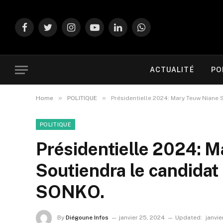
Facebook
Twitter
Instagram
YouTube
LinkedIn
WhatsApp
ACTUALITÉ
PO
»
»
Home
POLITIQUE
Présidentielle 2024: Mary Teuw Niane
POLITIQUE
Présidentielle 2024: 
Soutiendra le candida
SONKO.
By
Diégoune Infos
janvier 25, 2024
Updated:
janvie