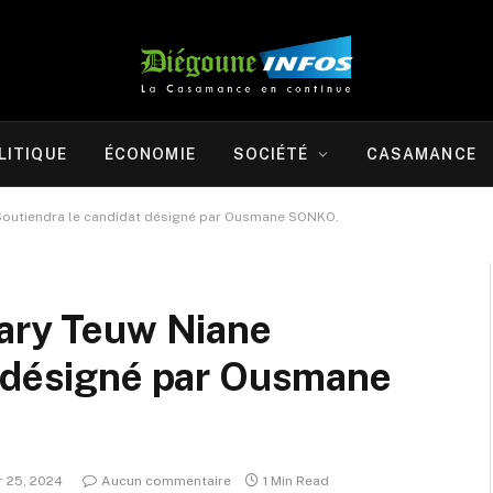
LITIQUE
ÉCONOMIE
SOCIÉTÉ
CASAMANCE
 Soutiendra le candidat désigné par Ousmane SONKO.
Mary Teuw Niane
t désigné par Ousmane
r 25, 2024
Aucun commentaire
1 Min Read