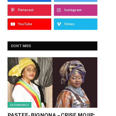
Pinterest
Instagram
YouTube
Vimeo
DON'T MISS
CASAMANCE
PASTEF- BIGNONA – CRISE MOJIP: