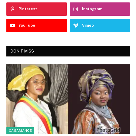
Pinterest
Instagram
YouTube
Vimeo
DON'T MISS
CASAMANCE