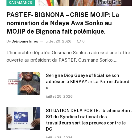
CASAMANCE
PASTEF- BIGNONA – CRISE MOJIP: La
nomination de Ndeye Awa Sonko au
MOJIP de Bignona fait polémique.
By
Diégoune Infos
juillet 29, 2026
0
L’honorable députée Ousmane Sonko a adressé une lettre
ouverte au président du PASTEF, Ousmane Sonko,…
Serigne Diop Gueye officialise son
adhésion à KIIRAAY : « La Patrie d’abord
»
juillet 28, 2026
SITUATION DE LA POSTE : Ibrahima Sarr,
SG du Syndicat national des
travailleurs sort les preuves contre le
DG.
juillet 28, 2026