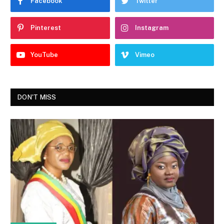
Facebook
Twitter
Pinterest
Instagram
YouTube
Vimeo
DON'T MISS