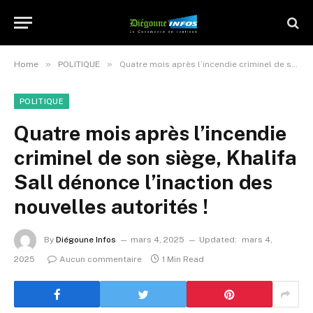
»
»
Home
POLITIQUE
Quatre mois après l’incendie criminel de son siège, Khalifa Sall dénonce l’inaction des nouvelles autorités !
POLITIQUE
Quatre mois après l’incendie
criminel de son siège, Khalifa
Sall dénonce l’inaction des
nouvelles autorités !
By
Diégoune Infos
mars 4, 2025
Updated:
mars 4,
2025
Aucun commentaire
1 Min Read