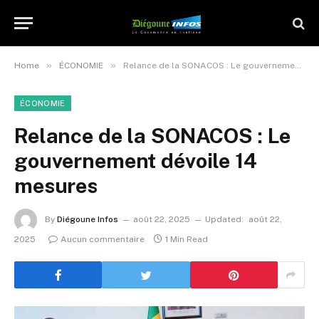
»
»
Home
ÉCONOMIE
Relance de la SONACOS : Le gouvernement dévoile 14 mesures
ÉCONOMIE
Relance de la SONACOS : Le
gouvernement dévoile 14
mesures
By
Diégoune Infos
août 22, 2025
Updated:
août 22,
2025
Aucun commentaire
1 Min Read