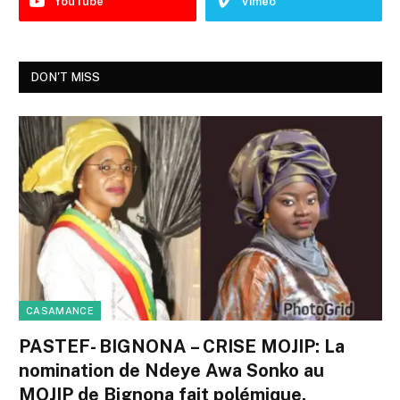
YouTube
Vimeo
DON'T MISS
CASAMANCE
PASTEF- BIGNONA – CRISE MOJIP: La
nomination de Ndeye Awa Sonko au
MOJIP de Bignona fait polémique.