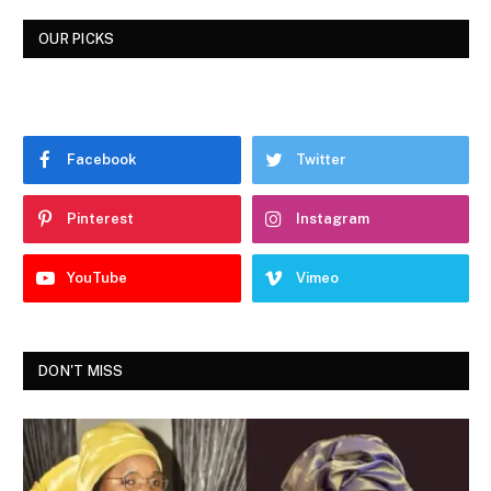
OUR PICKS
Facebook
Twitter
Pinterest
Instagram
YouTube
Vimeo
DON'T MISS