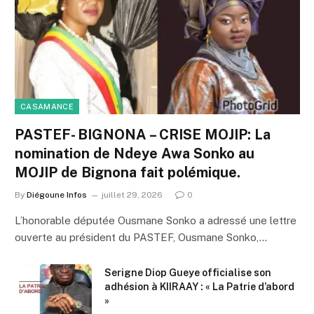
CASAMANCE
PASTEF- BIGNONA – CRISE MOJIP: La
nomination de Ndeye Awa Sonko au
MOJIP de Bignona fait polémique.
By
Diégoune Infos
juillet 29, 2026
0
L’honorable députée Ousmane Sonko a adressé une lettre
ouverte au président du PASTEF, Ousmane Sonko,…
Serigne Diop Gueye officialise son
adhésion à KIIRAAY : « La Patrie d’abord
»