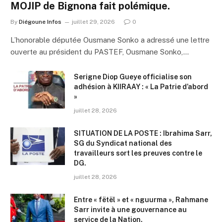
MOJIP de Bignona fait polémique.
By
Diégoune Infos
juillet 29, 2026
0
L’honorable députée Ousmane Sonko a adressé une lettre
ouverte au président du PASTEF, Ousmane Sonko,…
Serigne Diop Gueye officialise son
adhésion à KIIRAAY : « La Patrie d’abord
»
juillet 28, 2026
SITUATION DE LA POSTE : Ibrahima Sarr,
SG du Syndicat national des
travailleurs sort les preuves contre le
DG.
juillet 28, 2026
Entre « fëtël » et « nguurma », Rahmane
Sarr invite à une gouvernance au
service de la Nation.