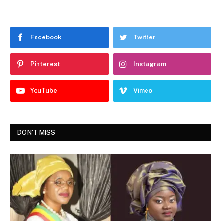
Facebook
Twitter
Pinterest
Instagram
YouTube
Vimeo
DON'T MISS