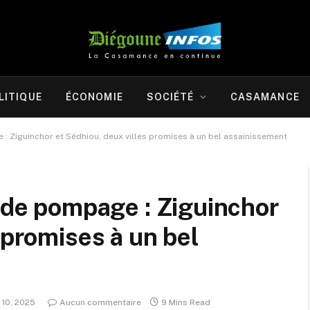
LITIQUE
ÉCONOMIE
SOCIÉTÉ
CASAMANCE
 : Ziguinchor et Sédhiou, deux villes promises à un bel assainissement
t de pompage : Ziguinchor
 promises à un bel
 10, 2025
Aucun commentaire
9 Mins Read