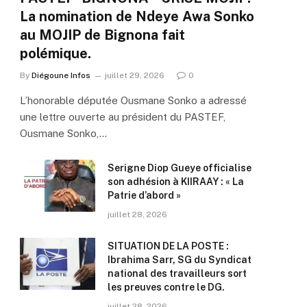
La nomination de Ndeye Awa Sonko
au MOJIP de Bignona fait
polémique.
By
Diégoune Infos
juillet 29, 2026
0
L’honorable députée Ousmane Sonko a adressé
une lettre ouverte au président du PASTEF,
Ousmane Sonko,…
Serigne Diop Gueye officialise
son adhésion à KIIRAAY : « La
Patrie d’abord »
juillet 28, 2026
SITUATION DE LA POSTE :
Ibrahima Sarr, SG du Syndicat
national des travailleurs sort
les preuves contre le DG.
juillet 28, 2026