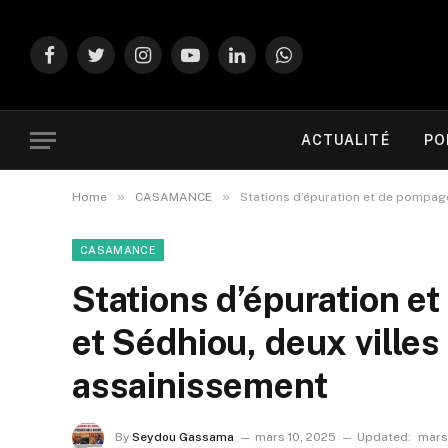
Facebook
Twitter
Instagram
YouTube
LinkedIn
WhatsApp
ACTUALITÉ
PO
»
»
Home
CASAMANCE
Stations d’épuration et de pompage
CASAMANCE
Stations d’épuration e
et Sédhiou, deux villes
assainissement
By
Seydou Gassama
mars 10, 2025
Updated:
mars