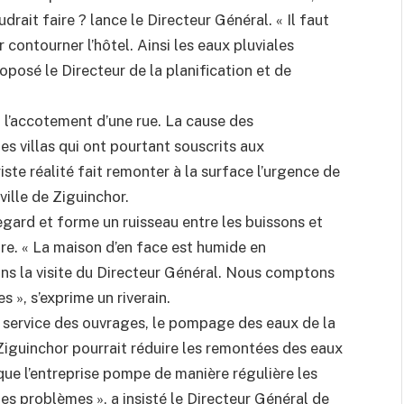
drait faire ? lance le Directeur Général. « Il faut
r contourner l’hôtel. Ainsi les eaux pluviales
roposé le Directeur de la planification et de
nt l’accotement d’une rue. La cause des
s villas qui ont pourtant souscrits aux
iste réalité fait remonter à la surface l’urgence de
ville de Ziguinchor.
 regard et forme un ruisseau entre les buissons et
tre. « La maison d’en face est humide en
s la visite du Directeur Général. Nous comptons
 », s’exprime un riverain.
n service des ouvrages, le pompage des eaux de la
Ziguinchor pourrait réduire les remontées des eaux
 que l’entreprise pompe de manière régulière les
les problèmes », a insisté le Directeur Général de