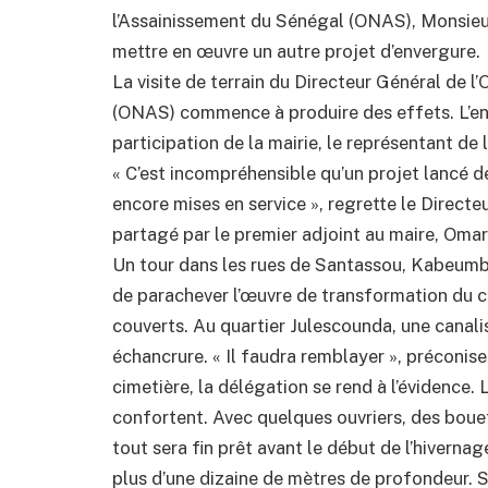
l’Assainissement du Sénégal (ONAS), Monsieur
mettre en œuvre un autre projet d’envergure.
La visite de terrain du Directeur Général de l
(ONAS) commence à produire des effets. L’ent
participation de la mairie, le représentant d
« C’est incompréhensible qu’un projet lancé d
encore mises en service », regrette le Direct
partagé par le premier adjoint au maire, Oma
Un tour dans les rues de Santassou, Kabeumb
de parachever l’œuvre de transformation du ca
couverts. Au quartier Julescounda, une canal
échancrure. « Il faudra remblayer », préconise 
cimetière, la délégation se rend à l’évidence. 
confortent. Avec quelques ouvriers, des bouette
tout sera fin prêt avant le début de l’hiverna
plus d’une dizaine de mètres de profondeur. S