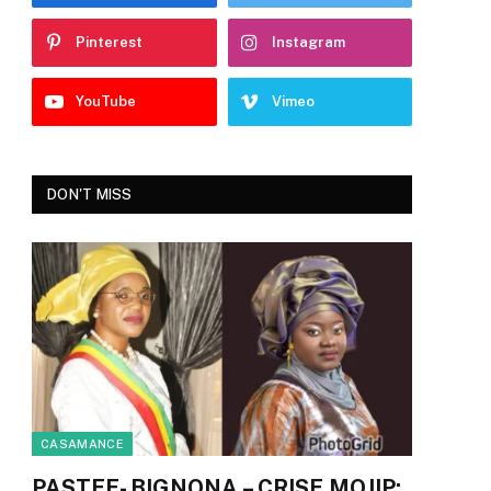
Pinterest
Instagram
YouTube
Vimeo
DON'T MISS
CASAMANCE
PASTEF- BIGNONA – CRISE MOJIP: