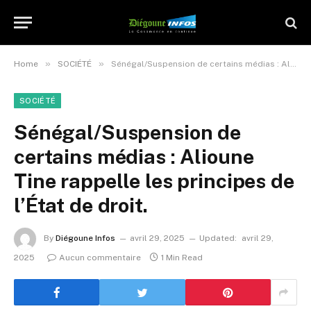
»
»
Home
SOCIÉTÉ
Sénégal/Suspension de certains médias : Alioune Tine rappelle les principes de l’État de droit.
SOCIÉTÉ
Sénégal/Suspension de
certains médias : Alioune
Tine rappelle les principes de
l’État de droit.
By
Diégoune Infos
avril 29, 2025
Updated:
avril 29,
2025
Aucun commentaire
1 Min Read