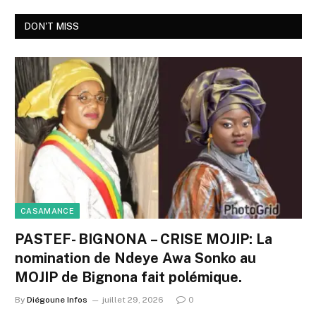
DON'T MISS
CASAMANCE
PASTEF- BIGNONA – CRISE MOJIP: La
nomination de Ndeye Awa Sonko au
MOJIP de Bignona fait polémique.
By
Diégoune Infos
juillet 29, 2026
0