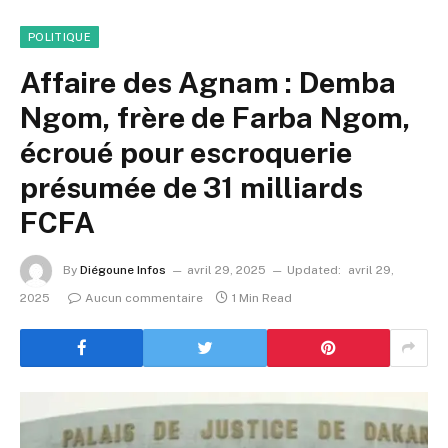
POLITIQUE
Affaire des Agnam : Demba
Ngom, frère de Farba Ngom,
écroué pour escroquerie
présumée de 31 milliards
FCFA
By
Diégoune Infos
avril 29, 2025
Updated:
avril 29,
2025
Aucun commentaire
1 Min Read