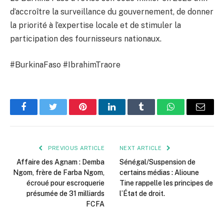
d’accroître la surveillance du gouvernement, de donner
la priorité à l’expertise locale et de stimuler la
participation des fournisseurs nationaux.
#BurkinaFaso #IbrahimTraore
Facebook
Twitter
Pinterest
LinkedIn
Tumblr
WhatsApp
Email
PREVIOUS ARTICLE
NEXT ARTICLE
Affaire des Agnam : Demba
Sénégal/Suspension de
Ngom, frère de Farba Ngom,
certains médias : Alioune
écroué pour escroquerie
Tine rappelle les principes de
présumée de 31 milliards
l’État de droit.
FCFA