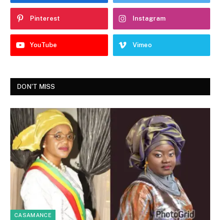
Pinterest
Instagram
YouTube
Vimeo
DON'T MISS
CASAMANCE