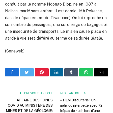
conduit par le nommé Ndongo Diop, né en 1987 à
Ndiass, marié sans enfant. Il est domicilié à Pekesse,
dans le département de Tivaouane). On lui reproche un
surnombre de passagers, une surcharge de bagages et
une insécurité de transports. Le mis en cause placé en
garde à vue sera déféré au terme de sa durée légale.
(Seneweb)
Facebook
Twitter
Pinterest
LinkedIn
Tumblr
WhatsApp
Email
PREVIOUS ARTICLE
NEXT ARTICLE
AFFAIRE DES FONDS
« HLM Biscuiterie : Un
COVID AU MINISTÈRE DES
individu interpellé avec 72
MINES ET DE LA GÉOLOGIE:
képas de kush lors d’une