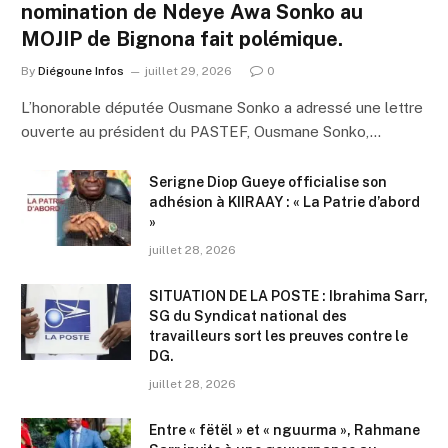
nomination de Ndeye Awa Sonko au
MOJIP de Bignona fait polémique.
By
Diégoune Infos
juillet 29, 2026
0
L’honorable députée Ousmane Sonko a adressé une lettre
ouverte au président du PASTEF, Ousmane Sonko,…
Serigne Diop Gueye officialise son
adhésion à KIIRAAY : « La Patrie d’abord
»
juillet 28, 2026
SITUATION DE LA POSTE : Ibrahima Sarr,
SG du Syndicat national des
travailleurs sort les preuves contre le
DG.
juillet 28, 2026
Entre « fëtël » et « nguurma », Rahmane