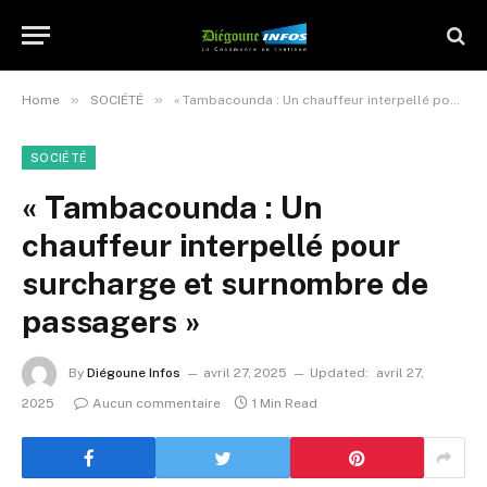
»
»
Home
SOCIÉTÉ
« Tambacounda : Un chauffeur interpellé pour surcharge et surnombre de passagers »
SOCIÉTÉ
« Tambacounda : Un
chauffeur interpellé pour
surcharge et surnombre de
passagers »
By
Diégoune Infos
avril 27, 2025
Updated:
avril 27,
2025
Aucun commentaire
1 Min Read