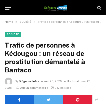
»
»
Home
SOCIÉTÉ
Trafic de personnes à Kédougou : un réseau de prostitution démantelé à Bantaco
SOCIÉTÉ
Trafic de personnes à
Kédougou : un réseau de
prostitution démantelé à
Bantaco
By
Diégoune Infos
mai 20, 2025
Updated:
mai 20,
2025
Aucun commentaire
2 Mins Read