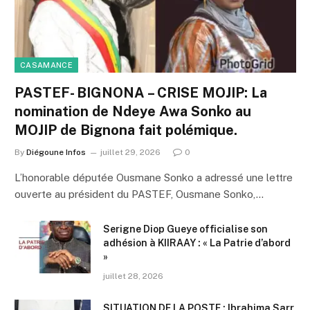
CASAMANCE
PASTEF- BIGNONA – CRISE MOJIP: La
nomination de Ndeye Awa Sonko au
MOJIP de Bignona fait polémique.
By
Diégoune Infos
juillet 29, 2026
0
L’honorable députée Ousmane Sonko a adressé une lettre
ouverte au président du PASTEF, Ousmane Sonko,…
Serigne Diop Gueye officialise son
adhésion à KIIRAAY : « La Patrie d’abord
»
juillet 28, 2026
SITUATION DE LA POSTE : Ibrahima Sarr,