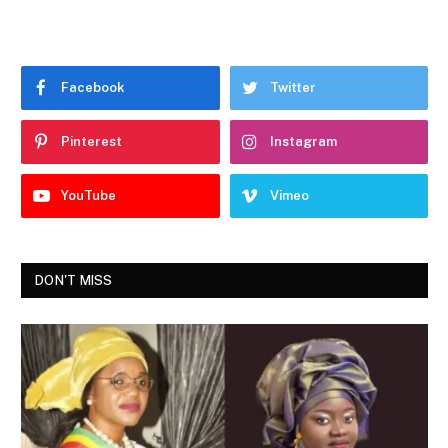
Facebook
Twitter
Pinterest
Instagram
YouTube
Vimeo
DON'T MISS