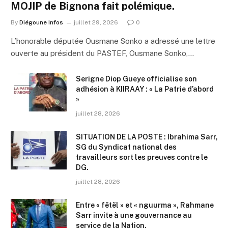
MOJIP de Bignona fait polémique.
By
Diégoune Infos
juillet 29, 2026
0
L’honorable députée Ousmane Sonko a adressé une lettre
ouverte au président du PASTEF, Ousmane Sonko,…
Serigne Diop Gueye officialise son
adhésion à KIIRAAY : « La Patrie d’abord
»
juillet 28, 2026
SITUATION DE LA POSTE : Ibrahima Sarr,
SG du Syndicat national des
travailleurs sort les preuves contre le
DG.
juillet 28, 2026
Entre « fëtël » et « nguurma », Rahmane
Sarr invite à une gouvernance au
service de la Nation.