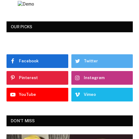
OUR PICKS
Facebook
Twitter
Pinterest
Instagram
YouTube
Vimeo
DON'T MISS