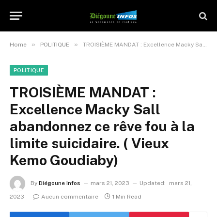
»
»
Home
POLITIQUE
TROISIÈME MANDAT : Excellence Macky Sall abandonnez ce rêve fou à la limite suicidaire. ( Vieux Kemo Goudiaby)
POLITIQUE
TROISIÈME MANDAT :
Excellence Macky Sall
abandonnez ce rêve fou à la
limite suicidaire. ( Vieux
Kemo Goudiaby)
By
Diégoune Infos
mars 21, 2023
Updated:
mars 21,
2023
Aucun commentaire
1 Min Read