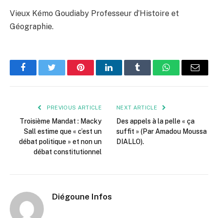
Vieux Kémo Goudiaby Professeur d’Histoire et
Géographie.
Facebook
Twitter
Pinterest
LinkedIn
Tumblr
WhatsApp
Email
PREVIOUS ARTICLE
NEXT ARTICLE
Troisième Mandat : Macky
Des appels à la pelle « ça
Sall estime que « c’est un
suffit » (Par Amadou Moussa
débat politique » et non un
DIALLO).
débat constitutionnel
Diégoune Infos