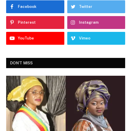
Facebook
Twitter
Pinterest
Instagram
YouTube
Vimeo
DON'T MISS