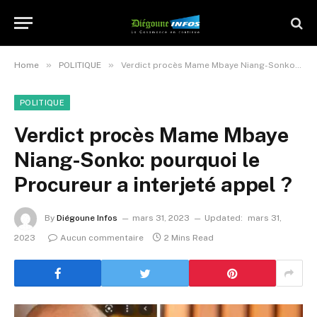
»
»
Home
POLITIQUE
Verdict procès Mame Mbaye Niang-Sonko: pourquoi le Procureur a interjeté appel ?
POLITIQUE
Verdict procès Mame Mbaye
Niang-Sonko: pourquoi le
Procureur a interjeté appel ?
By
Diégoune Infos
mars 31, 2023
Updated:
mars 31,
2023
Aucun commentaire
2 Mins Read