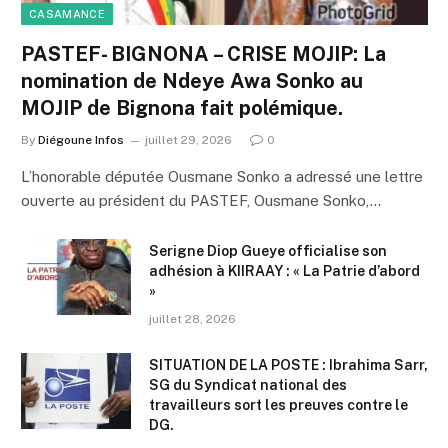
CASAMANCE
PASTEF- BIGNONA – CRISE MOJIP: La
nomination de Ndeye Awa Sonko au
MOJIP de Bignona fait polémique.
By
Diégoune Infos
juillet 29, 2026
0
L’honorable députée Ousmane Sonko a adressé une lettre
ouverte au président du PASTEF, Ousmane Sonko,…
Serigne Diop Gueye officialise son
adhésion à KIIRAAY : « La Patrie d’abord
»
juillet 28, 2026
SITUATION DE LA POSTE : Ibrahima Sarr,
SG du Syndicat national des
travailleurs sort les preuves contre le
DG.