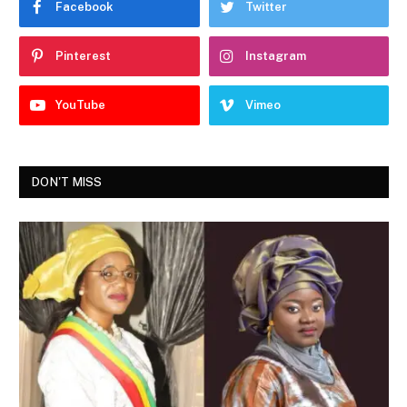
Facebook
Twitter
Pinterest
Instagram
YouTube
Vimeo
DON'T MISS