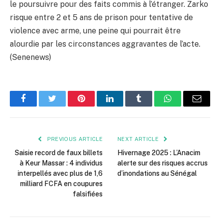
le poursuivre pour des faits commis à l’étranger. Zarko
risque entre 2 et 5 ans de prison pour tentative de
violence avec arme, une peine qui pourrait être
alourdie par les circonstances aggravantes de l’acte.
(Senenews)
Facebook
Twitter
Pinterest
LinkedIn
Tumblr
WhatsApp
Email
PREVIOUS ARTICLE
NEXT ARTICLE
Saisie record de faux billets
Hivernage 2025 : L’Anacim
à Keur Massar : 4 individus
alerte sur des risques accrus
interpellés avec plus de 1,6
d’inondations au Sénégal
milliard FCFA en coupures
falsifiées