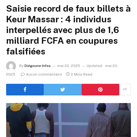
Saisie record de faux billets à
Keur Massar : 4 individus
interpellés avec plus de 1,6
milliard FCFA en coupures
falsifiées
By
Diégoune Infos
mai 20, 2025
Updated:
mai 20,
2025
Aucun commentaire
2 Mins Read