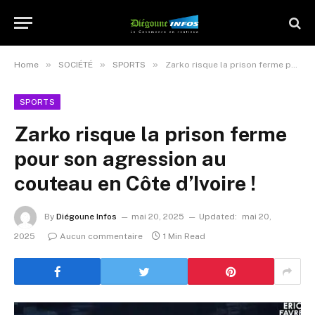
»
»
»
Home
SOCIÉTÉ
SPORTS
Zarko risque la prison ferme pour son agression au couteau en Côte d’Ivoire !
SPORTS
Zarko risque la prison ferme
pour son agression au
couteau en Côte d’Ivoire !
By
Diégoune Infos
mai 20, 2025
Updated:
mai 20,
2025
Aucun commentaire
1 Min Read