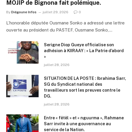
MOJIP de Bignona fait polémique.
By
Diégoune Infos
juillet 29, 2026
0
L’honorable députée Ousmane Sonko a adressé une lettre
ouverte au président du PASTEF, Ousmane Sonko,…
Serigne Diop Gueye officialise son
adhésion à KIIRAAY : « La Patrie d’abord
»
juillet 28, 2026
SITUATION DE LA POSTE : Ibrahima Sarr,
SG du Syndicat national des
travailleurs sort les preuves contre le
DG.
juillet 28, 2026
Entre « fëtël » et « nguurma », Rahmane
Sarr invite à une gouvernance au
service de la Nation.