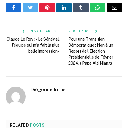
Facebook
Twitter
Pinterest
LinkedIn
Tumblr
WhatsApp
Email
PREVIOUS ARTICLE
NEXT ARTICLE
Claude Le Roy : «Le Sénégal,
Pour une Transition
l’équipe qui m’a fait la plus
Démocratique : Non à un
belle impression»
Report de l’Élection
Présidentielle de Février
2024. ( Pape Alé Niang)
Diégoune Infos
RELATED
POSTS