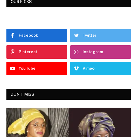
OUR PICKS
Facebook
Twitter
Pinterest
Instagram
YouTube
Vimeo
DON'T MISS