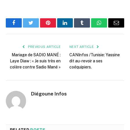
Facebook
Twitter
Pinterest
LinkedIn
Tumblr
WhatsApp
Email
PREVIOUS ARTICLE
NEXT ARTICLE
Mariage de SADIO MANÉ :
CANInfos /Tunisie: Yassine
Laye Diaw : « Je suis très en
dit au-revoir a ses
colère contre Sadio Mané »
coéquipiers.
Diégoune Infos
RELATED
POSTS