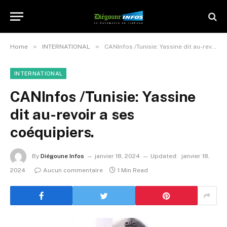
»
»
Home
INTERNATIONAL
CANInfos /Tunisie: Yassine dit au-revoir a ses coéquipiers.
INTERNATIONAL
CANInfos /Tunisie: Yassine
dit au-revoir a ses
coéquipiers.
By
Diégoune Infos
janvier 18, 2024
Updated:
janvier 18,
2024
Aucun commentaire
1 Min Read