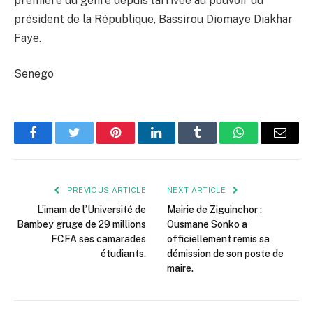
première du genre depuis l’arrivée au pouvoir du
président de la République, Bassirou Diomaye Diakhar
Faye.
Senego
Facebook
Twitter
Pinterest
LinkedIn
Tumblr
WhatsApp
Email
PREVIOUS ARTICLE
NEXT ARTICLE
L’imam de l’Université de
Mairie de Ziguinchor :
Bambey gruge de 29 millions
Ousmane Sonko a
FCFA ses camarades
officiellement remis sa
étudiants.
démission de son poste de
maire.