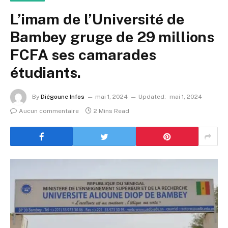
L’imam de l’Université de
Bambey gruge de 29 millions
FCFA ses camarades
étudiants.
By
Diégoune Infos
mai 1, 2024
Updated:
mai 1, 2024
Aucun commentaire
2 Mins Read