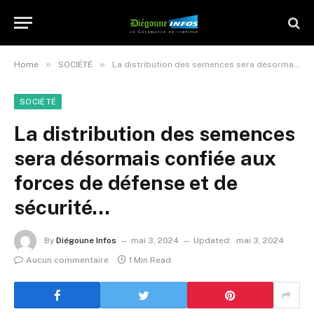
»
»
Home
SOCIÉTÉ
La distribution des semences sera désormais confiée aux forces de défense et de sécurité…
SOCIÉTÉ
La distribution des semences
sera désormais confiée aux
forces de défense et de
sécurité…
By
Diégoune Infos
mai 3, 2024
Updated:
mai 3, 2024
Aucun commentaire
1 Min Read